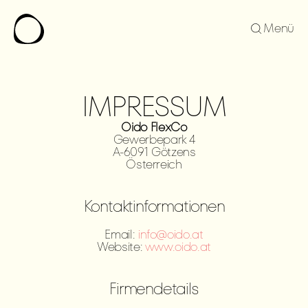
Menü
IMPRESSUM
Oido FlexCo
Gewerbepark 4
A-6091 Götzens
Österreich
Kontaktinformationen
Email: 
info@oido.at
Website: 
www.oido.at
Firmendetails