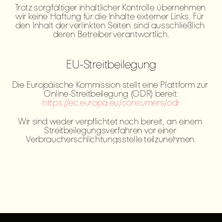
Trotz sorgfältiger inhaltlicher Kontrolle übernehmen 
wir keine Haftung für die Inhalte externer Links. Für 
den Inhalt der verlinkten Seiten sind ausschließlich 
deren Betreiber verantwortlich.
EU-Streitbeilegung
Die Europäische Kommission stellt eine Plattform zur 
Online-Streitbeilegung (ODR) bereit:
https://ec.europa.eu/consumers/odr
Wir sind weder verpflichtet noch bereit, an einem 
Streitbeilegungsverfahren vor einer 
Verbraucherschlichtungsstelle teilzunehmen.