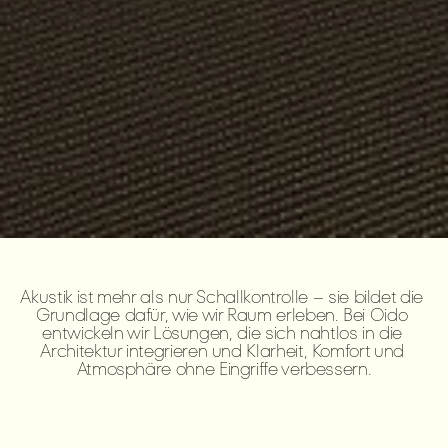
RÄUME
DURCH
KLANG
GESTALTEN
Akustik ist mehr als nur Schallkontrolle – sie bildet die 
Grundlage dafür, wie wir Raum erleben. Bei Oido 
entwickeln wir Lösungen, die sich nahtlos in die 
Architektur integrieren und Klarheit, Komfort und 
Atmosphäre ohne Eingriffe verbessern.